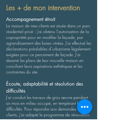
Les + de mon intervention
Accompagnement étroit
La maison de mes clients est située dans un parc
résidentiel privé : j’ai obtenu l’autorisation de la
copropriété pour en modifier la façade, par
agrandissement des baies vitrées. J’ai effectué les
déclarations préalables d’urbanisme légalement
exigées pour ce percement de façade. J'ai
dessiné les plans de leur nouvelle maison en
conciliant leurs aspirations esthétiques et les
contraintes du site.
Écoute, adaptabilité et résolution des
difficultés
J’ai conduit les travaux de gros œuvre pendant
six mois en milieu occupé, en tempérant les
difficultés. Pour répondre aux demandes de mes
clients, j’ai adapté le programme de rénovation
en cours de chantier et ai fait accepter ces
modifications aux entrepreneurs, par un
dialogue continu avec eux.