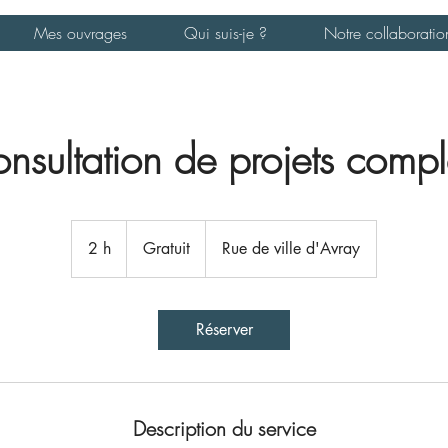
Mes ouvrages
Qui suis-je ?
Notre collaboratio
nsultation de projets compl
Gratuit
2 h
2
Gratuit
Rue de ville d'Avray
h
Réserver
Description du service