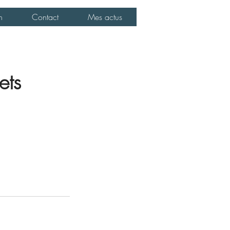
n
Contact
Mes actus
ets