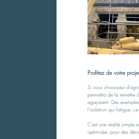
Profitez de votre proj
Si vous choisissez d’agra
permettra de la remettre à
agaçaient. Des exemples, 
l’isolation qui fatigue,
C’est une réalité simple e
optimisée, pour des décen