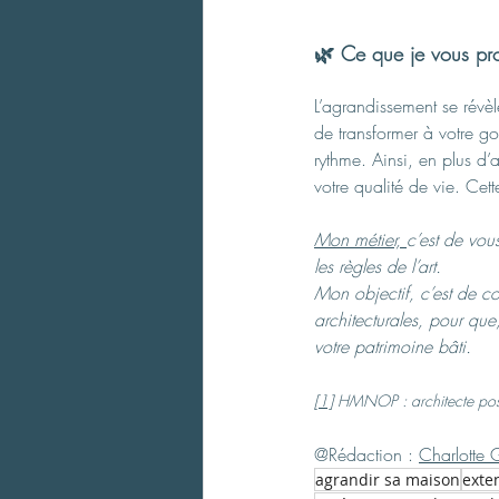
🌿 
Ce que je vous pr
L’agrandissement se rév
de transformer à votre g
rythme. Ainsi, en plus d’
votre qualité de vie. Ce
Mon métier, 
c’est de vous
les règles de l’art.
Mon objectif, c’est de con
architecturales, pour que
votre patrimoine bâti.
[1]
 HMNOP : architecte poss
@Rédaction : 
Charlotte 
agrandir sa maison
exte