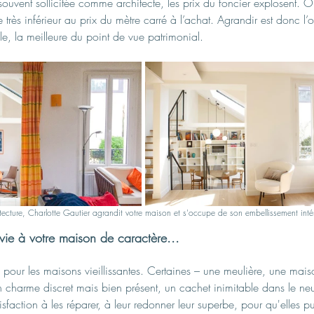
souvent sollicitée comme architecte, les prix du foncier explosent. Or
 très inférieur au prix du mètre carré à l’achat. Agrandir est donc l’o
ble, la meilleure du point de vue patrimonial.
ecture, Charlotte Gautier agrandit votre maison et s'occupe de son embellissement intér
ie à votre maison de caractère...
 pour les maisons vieillissantes. Certaines – une meulière, une mai
charme discret mais bien présent, un cachet inimitable dans le neu
sfaction à les réparer, à leur redonner leur superbe, pour qu'elles pu