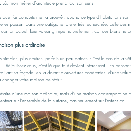
 Là, mon métier d'architecte prend tout son sens. 
s que j’ai conduits me l’a prouvé : quand ce type d’habitations sont
elles passent dans une catégorie rare et très recherchée, celle des
onfort actuel. Leur valeur grimpe naturellement, car ces biens ne co
maison plus ordinaire
s simples, plus neutres, parfois un peu datées. C’est le cas de la vôt
 Réjouissez-vous, c’est là que tout devient intéressant ! En pensant
aillant sa façade, en la dotant d’ouvertures cohérentes, d’une volu
a changer votre maison de statut.
iétaire d’une maison ordinaire, mais d’une maison contemporaine dé
ntera sur l’ensemble de la surface, pas seulement sur l’extension.