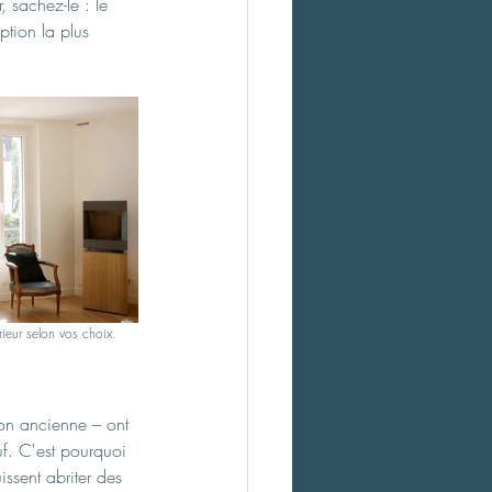
, sachez-le : le 
ption la plus 
ieur selon vos choix. 
son ancienne – ont 
f. C'est pourquoi 
issent abriter des 