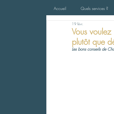
Accueil
Quels services ?
19 févr.
Vous voulez 
plutôt que 
Les bons conseils de Char