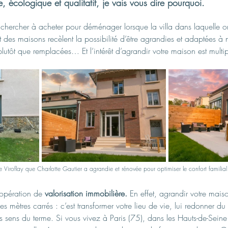
 écologique et qualitatif, je vais vous dire pourquoi.
de chercher à acheter pour déménager lorsque la villa dans laquelle on
rt des maisons recèlent la possibilité d’être agrandies et adaptées à 
 plutôt que remplacées… Et l’intérêt d’agrandir votre maison est multip
Viroflay que Charlotte Gautier a agrandie et rénovée pour optimiser le confort familial 
opération de 
valorisation immobilière.
En effet, agrandir votre mais
 mètres carrés : c’est transformer votre lieu de vie, lui redonner du 
es sens du terme. Si vous vivez à Paris (75), dans les Hauts-de-Seine