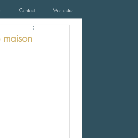
n
Contact
Mes actus
e maison