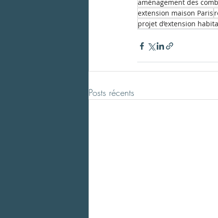
aménagement des comb
extension maison Paris
r
projet d’extension habit
Posts récents
Charlotte Gautier
The Hub Sèvres, 134 rue de Ville
92 310 Sèvres
Tél. 06 63 46 61 88