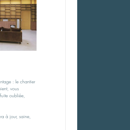
ntage : le chantier 
ient, vous 
fuite oubliée, 
ra à jour, saine, 