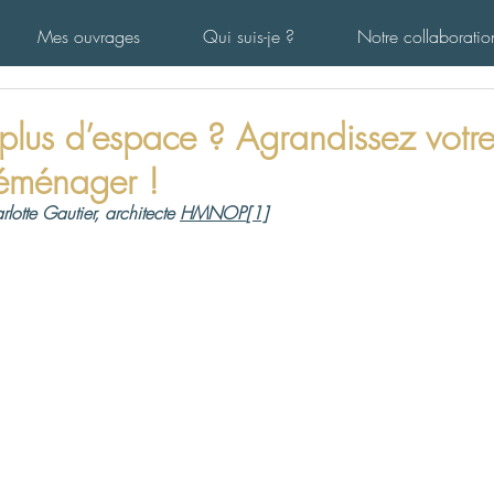
Mes ouvrages
Qui suis-je ?
Notre collaboratio
plus d’espace ? Agrandissez votr
déménager !
lotte Gautier, architecte 
HMNOP
[1]