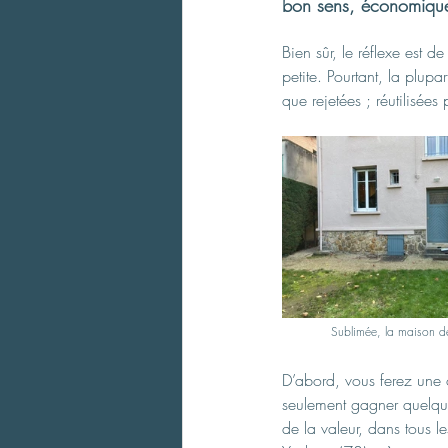
bon sens, économique,
Bien sûr, le réflexe est 
petite. Pourtant, la plupa
que rejetées ; réutilisées
Sublimée, la maison de 
D’abord, vous ferez une 
seulement gagner quelques
de la valeur, dans tous l