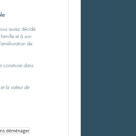
le
vous aurez décidé 
amille et à son 
l’amélioration de 
le construire dans 
et la valeur de 
ans déménager