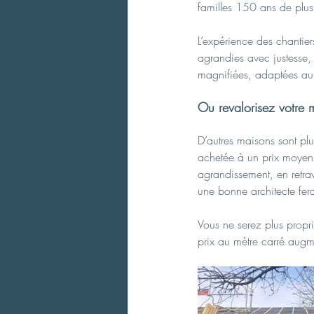
familles 150 ans de plus.
L’expérience des chantier
agrandies avec justesse, 
magnifiées, adaptées au c
Ou revalorisez votre 
D’autres maisons sont plu
achetée à un prix moyen…
agrandissement, en retrav
une bonne architecte fer
Vous ne serez plus propr
prix au mètre carré
augme