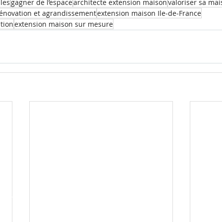
les
gagner de l’espace
architecte extension maison
valoriser sa ma
énovation et agrandissement
extension maison Ile‑de‑France
ation
extension maison sur mesure
-d'Avray