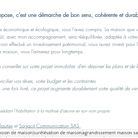
opose, c’est une démarche de bon sens, cohérente et durab
èle économique et écologique, vous l’avez compris. La maison que 
oût, avec mon accompagnement, sera rééquilibrée, adaptée à votre f
avoir effectué un investissement patrimonial, vous aurez investi pour 
tte maison, vous l’aimerez pour longtemps.
 conseiller sur votre projet immobilier, d’en dessiner les plans et de 
cilier vos rêves, votre budget et les contraintes 
, une fois livré, ce projet augmente durablement votre qualité de vie 
édant l’habilitation à la maîtrise d’œuvre en son nom propre.
Gautier
 et 
Sagacit Communication SAS 
nsion de maison
surélévation de maison
agrandissement maison s