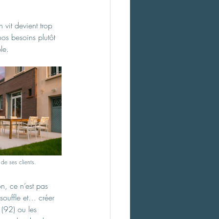
 vit devient trop 
nos besoins plutôt 
le.
de ses clients. 
on, ce n’est pas 
souffle et… créer 
 (92) ou les 