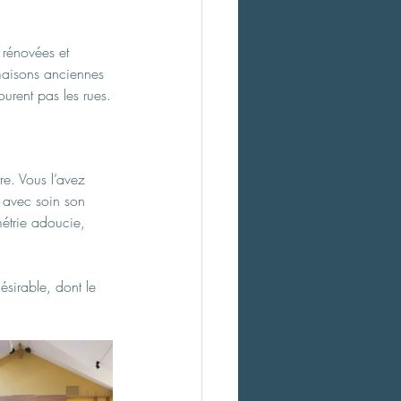
 rénovées et 
 maisons anciennes 
urent pas les rues.
re. Vous l’avez 
 avec soin son 
métrie adoucie, 
sirable, dont le 