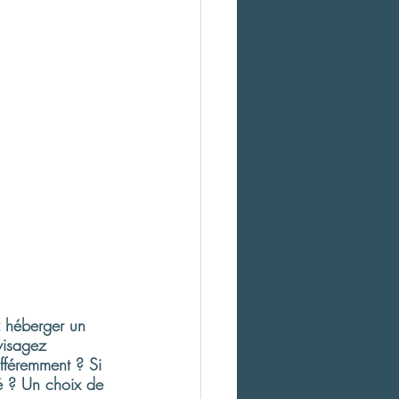
z héberger un 
visagez 
ifféremment ? Si 
té ? Un choix de 